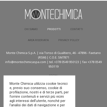
CHI SIAMO
PRODOTTI
CONTATTI
AREA RISERVATA
PRIVACY POLICY
Monte Chimica S.p.A. | via Tonso di Gualtiero, 46 - 47896 - Faetano
(RSM) | C.O.E. SM7871
info@montechimicaspa.com | tel. +378 0549 950123 | fax +378 0549
950119
SOCIAL
Monte Chimica utilizza cookie tecnici
e, previo suo consenso, cookie di
profilazione, nostri e di terze parti, per
fornire contenuti e servizi più vicini
agli interessi dell’utente, nonché per
l'analisi dei dati di navigazione e per