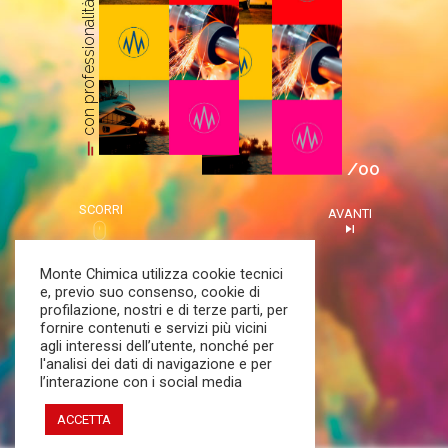
con professionalità
short_text
/
00
SCORRI
AVANTI
skip_next
Monte Chimica utilizza cookie tecnici
e, previo suo consenso, cookie di
profilazione, nostri e di terze parti, per
fornire contenuti e servizi più vicini
agli interessi dell’utente, nonché per
l'analisi dei dati di navigazione e per
l’interazione con i social media
ACCETTA